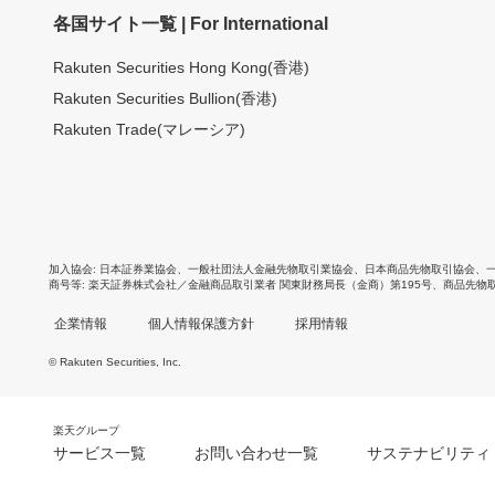
各国サイト一覧 | For International
Rakuten Securities Hong Kong(香港)
Rakuten Securities Bullion(香港)
Rakuten Trade(マレーシア)
加入協会
日本証券業協会
、
一般社団法人金融先物取引業協会
、
日本商品先物取引協会
、
商号等
楽天証券株式会社／金融商品取引業者 関東財務局長（金商）第195号、商品先物
企業情報
個人情報保護方針
採用情報
© Rakuten Securities, Inc.
楽天グループ
サービス一覧
お問い合わせ一覧
サステナビリティ