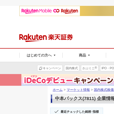
はじめての方へ
商品
®
キャンペーン
国内株式
かぶミニ
IPO・PO
ホーム
>
マーケット情報
>
国内株式株価
中本パックス(7811) 企業情
最近チェックした銘柄･指標