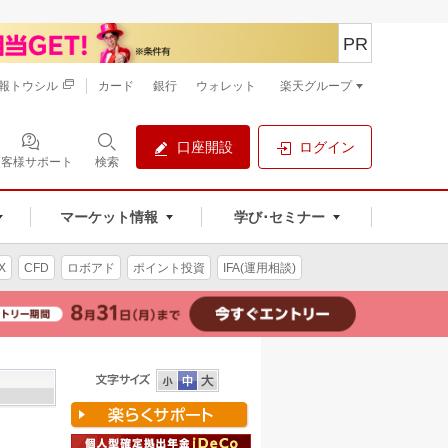
PR
報トウシル
カード
銀行
ウォレット
楽天グループ
口座開設
ログイン
お客様サポート
検索
マーケット情報
学び･セミナー
X
CFD
ロボアド
ポイント投資
IFA(運用相談)