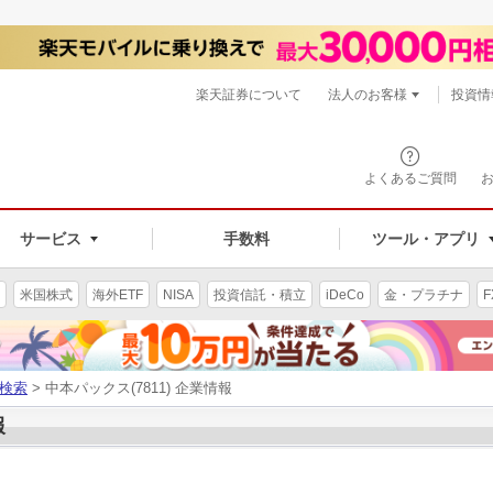
楽天証券について
法人のお客様
投資情
よくあるご質問
サービス
手数料
ツール・アプリ
米国株式
海外ETF
NISA
投資信託・積立
iDeCo
金・プラチナ
F
検索
> 中本パックス(7811) 企業情報
報