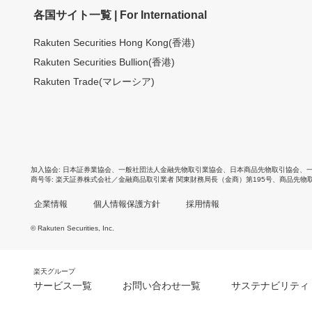
各国サイト一覧 | For International
Rakuten Securities Hong Kong(香港)
Rakuten Securities Bullion(香港)
Rakuten Trade(マレーシア)
加入協会
日本証券業協会
、
一般社団法人金融先物取引業協会
、
日本商品先物取引協会
、
商号等
楽天証券株式会社／金融商品取引業者 関東財務局長（金商）第195号、商品先物
企業情報
個人情報保護方針
採用情報
© Rakuten Securities, Inc.
楽天グループ
サービス一覧
お問い合わせ一覧
サステナビリティ