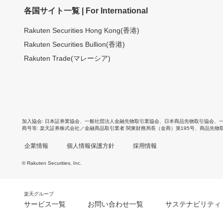
各国サイト一覧 | For International
Rakuten Securities Hong Kong(香港)
Rakuten Securities Bullion(香港)
Rakuten Trade(マレーシア)
加入協会
日本証券業協会
、
一般社団法人金融先物取引業協会
、
日本商品先物取引協会
、
商号等
楽天証券株式会社／金融商品取引業者 関東財務局長（金商）第195号、商品先物
企業情報
個人情報保護方針
採用情報
© Rakuten Securities, Inc.
楽天グループ
サービス一覧
お問い合わせ一覧
サステナビリティ