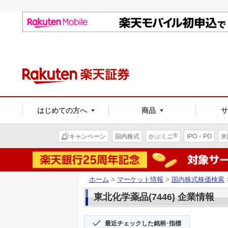
はじめての方へ
商品
®
キャンペーン
国内株式
かぶミニ
IPO・PO
米
ホーム
>
マーケット情報
>
国内株式株価検索
東北化学薬品(7446) 企業情報
最近チェックした銘柄･指標