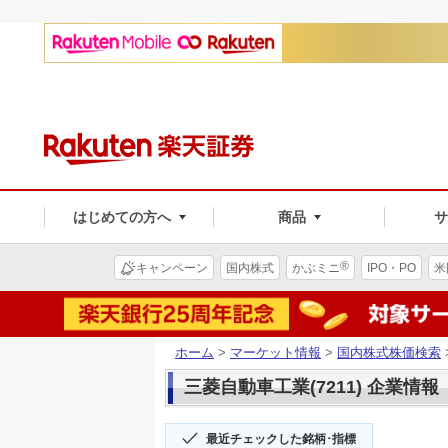
はじめての方へ
商品
®
キャンペーン
国内株式
かぶミニ
IPO・PO
米
ホーム
>
マーケット情報
>
国内株式株価検索
三菱自動車工業(7211) 企業情報
最近チェックした銘柄･指標