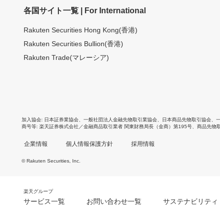
各国サイト一覧 | For International
Rakuten Securities Hong Kong(香港)
Rakuten Securities Bullion(香港)
Rakuten Trade(マレーシア)
加入協会
日本証券業協会
、
一般社団法人金融先物取引業協会
、
日本商品先物取引協会
、
商号等
楽天証券株式会社／金融商品取引業者 関東財務局長（金商）第195号、商品先物
企業情報
個人情報保護方針
採用情報
© Rakuten Securities, Inc.
楽天グループ
サービス一覧
お問い合わせ一覧
サステナビリティ