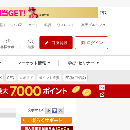
PR
報トウシル
カード
銀行
ウォレット
楽天グループ
口座開設
ログイン
お客様サポート
検索
マーケット情報
学び･セミナー
X
CFD
ロボアド
ポイント投資
IFA(運用相談)