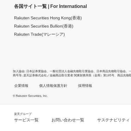
各国サイト一覧 | For International
Rakuten Securities Hong Kong(香港)
Rakuten Securities Bullion(香港)
Rakuten Trade(マレーシア)
加入協会
日本証券業協会
、
一般社団法人金融先物取引業協会
、
日本商品先物取引協会
、
商号等
楽天証券株式会社／金融商品取引業者 関東財務局長（金商）第195号、商品先物
企業情報
個人情報保護方針
採用情報
© Rakuten Securities, Inc.
楽天グループ
サービス一覧
お問い合わせ一覧
サステナビリティ