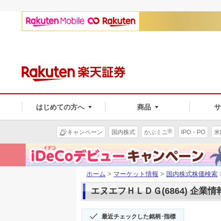
はじめての方へ
商品
®
キャンペーン
国内株式
かぶミニ
IPO・PO
米
ホーム
>
マーケット情報
>
国内株式株価検索
エヌエフＨＬＤＧ(6864) 企業情
最近チェックした銘柄･指標