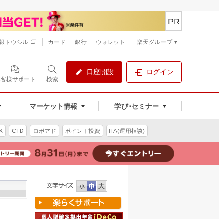
PR
報トウシル
カード
銀行
ウォレット
楽天グループ
口座開設
ログイン
お客様サポート
検索
マーケット情報
学び･セミナー
X
CFD
ロボアド
ポイント投資
IFA(運用相談)