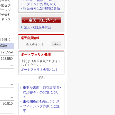
ログインにお困りの方
暗証番号は定期的に更新
楽天FX口座を開設
楽天会員情報
楽天ポイント
ポートフォリオ機能
上記より楽天会員にログイン
してください。
ポートフォリオ機能とは？
[PR]
重要な書面（取引説明書･
約諾書等）の閲覧につい
て
未公開株の勧誘にご注意
フィッシング詐欺にご注
意