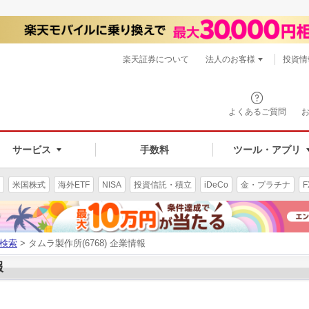
楽天証券について
法人のお客様
投資情
よくあるご質問
サービス
手数料
ツール・アプリ
米国株式
海外ETF
NISA
投資信託・積立
iDeCo
金・プラチナ
F
検索
> タムラ製作所(6768) 企業情報
報