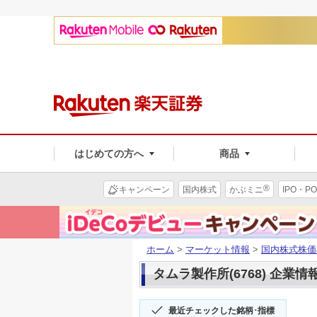
はじめての方へ
商品
®
キャンペーン
国内株式
かぶミニ
IPO・PO
ホーム
>
マーケット情報
>
国内株式株価
タムラ製作所(6768) 企業情
最近チェックした銘柄･指標