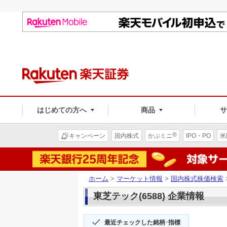
はじめての方へ
商品
®
キャンペーン
国内株式
かぶミニ
IPO・PO
米
ホーム
>
マーケット情報
>
国内株式株価検索
東芝テック(6588) 企業情報
最近チェックした銘柄･指標