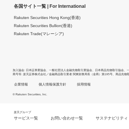
各国サイト一覧 | For International
Rakuten Securities Hong Kong(香港)
Rakuten Securities Bullion(香港)
Rakuten Trade(マレーシア)
加入協会
日本証券業協会
、
一般社団法人金融先物取引業協会
、
日本商品先物取引協会
、
商号等
楽天証券株式会社／金融商品取引業者 関東財務局長（金商）第195号、商品先物
企業情報
個人情報保護方針
採用情報
© Rakuten Securities, Inc.
楽天グループ
サービス一覧
お問い合わせ一覧
サステナビリティ