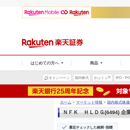
はじめての方へ
商品
®
キャンペーン
国内株式
かぶミニ
IPO・PO
ホーム
>
マーケット情報
>
国内株式株価
ＮＦＫ ＨＬＤＧ(6494) 企
最近チェックした銘柄･指標