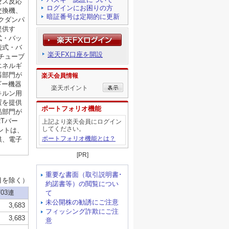
ログインにお困りの方
暗証番号は定期的に更新
楽天FX口座を開設
楽天会員情報
楽天ポイント
ポートフォリオ機能
上記より楽天会員にログイン
してください。
ポートフォリオ機能とは？
[PR]
重要な書面（取引説明書･
約諾書等）の閲覧につい
て
未公開株の勧誘にご注意
フィッシング詐欺にご注
意