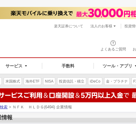
楽天証券について
法人のお客様
投資情
よくあるご質問
サービス
手数料
ツール・アプリ
米国株式
海外ETF
NISA
投資信託・積立
iDeCo
金・プラチナ
F
検索
> ＮＦＫ ＨＬＤＧ(6494) 企業情報
業情報