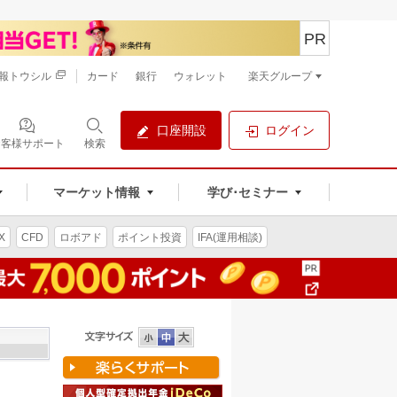
PR
報トウシル
カード
銀行
ウォレット
楽天グループ
口座開設
ログイン
お客様サポート
検索
マーケット情報
学び･セミナー
X
CFD
ロボアド
ポイント投資
IFA(運用相談)