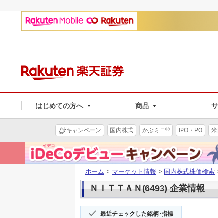
はじめての方へ
商品
®
キャンペーン
国内株式
かぶミニ
IPO・PO
米
ホーム
>
マーケット情報
>
国内株式株価検索
ＮＩＴＴＡＮ(6493) 企業情報
最近チェックした銘柄･指標