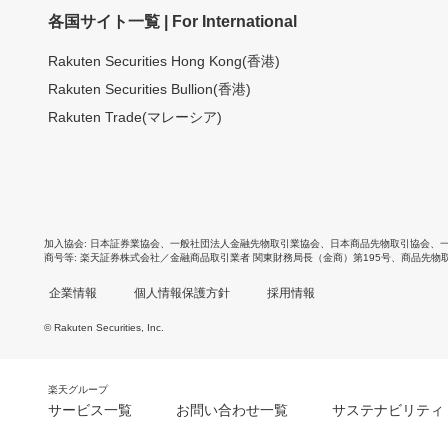
各国サイト一覧 | For International
Rakuten Securities Hong Kong(香港)
Rakuten Securities Bullion(香港)
Rakuten Trade(マレーシア)
加入協会
日本証券業協会
、
一般社団法人金融先物取引業協会
、
日本商品先物取引協会
、
商号等
楽天証券株式会社／金融商品取引業者 関東財務局長（金商）第195号、商品先物
企業情報
個人情報保護方針
採用情報
© Rakuten Securities, Inc.
楽天グループ
サービス一覧
お問い合わせ一覧
サステナビリティ