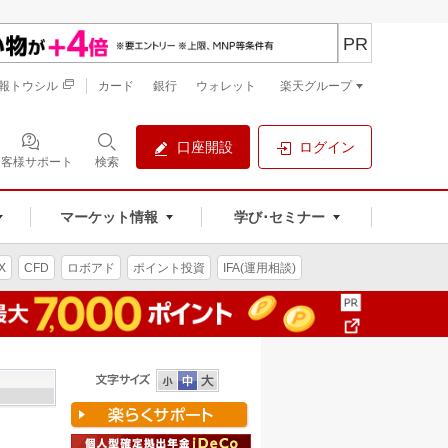
PR
報トウシル
カード
銀行
ウォレット
楽天グループ
口座開設
ログイン
お客様サポート
検索
マーケット情報
学び･セミナー
X
CFD
ロボアド
ポイント投資
IFA(運用相談)