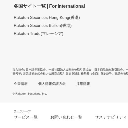
各国サイト一覧 | For International
Rakuten Securities Hong Kong(香港)
Rakuten Securities Bullion(香港)
Rakuten Trade(マレーシア)
加入協会
日本証券業協会
、
一般社団法人金融先物取引業協会
、
日本商品先物取引協会
、
商号等
楽天証券株式会社／金融商品取引業者 関東財務局長（金商）第195号、商品先物
企業情報
個人情報保護方針
採用情報
© Rakuten Securities, Inc.
楽天グループ
サービス一覧
お問い合わせ一覧
サステナビリティ