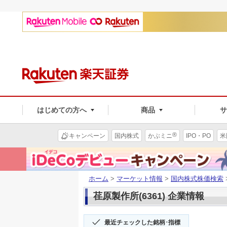
はじめての方へ
商品
®
キャンペーン
国内株式
かぶミニ
IPO・PO
米
ホーム
>
マーケット情報
>
国内株式株価検索
荏原製作所(6361) 企業情報
最近チェックした銘柄･指標