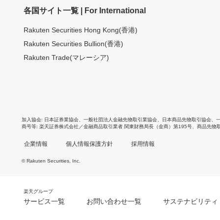
各国サイト一覧 | For International
Rakuten Securities Hong Kong(香港)
Rakuten Securities Bullion(香港)
Rakuten Trade(マレーシア)
加入協会
日本証券業協会
、
一般社団法人金融先物取引業協会
、
日本商品先物取引協会
、
商号等
楽天証券株式会社／金融商品取引業者 関東財務局長（金商）第195号、商品先物
企業情報
個人情報保護方針
採用情報
© Rakuten Securities, Inc.
楽天グループ
サービス一覧
お問い合わせ一覧
サステナビリティ