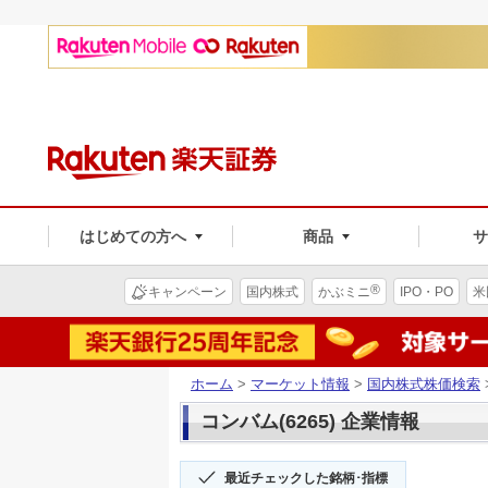
はじめての方へ
商品
®
キャンペーン
国内株式
かぶミニ
IPO・PO
米
ホーム
>
マーケット情報
>
国内株式株価検索
コンバム(6265) 企業情報
最近チェックした銘柄･指標