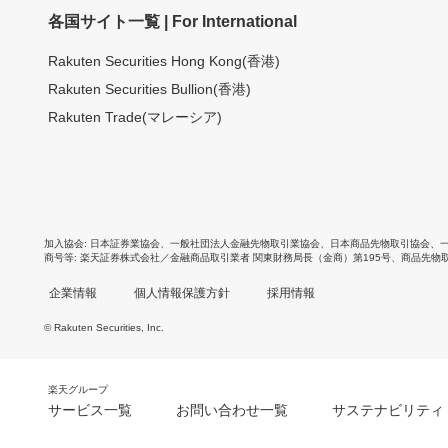
各国サイト一覧 | For International
Rakuten Securities Hong Kong(香港)
Rakuten Securities Bullion(香港)
Rakuten Trade(マレーシア)
加入協会
日本証券業協会
、
一般社団法人金融先物取引業協会
、
日本商品先物取引協会
、
商号等
楽天証券株式会社／金融商品取引業者 関東財務局長（金商）第195号、商品先物
企業情報
個人情報保護方針
採用情報
© Rakuten Securities, Inc.
楽天グループ
サービス一覧
お問い合わせ一覧
サステナビリティ