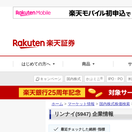
はじめての方へ
商品
®
キャンペーン
国内株式
かぶミニ
IPO・PO
米
ホーム
>
マーケット情報
>
国内株式株価検索
リンナイ(5947) 企業情報
最近チェックした銘柄･指標