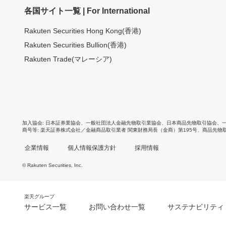
各国サイト一覧 | For International
Rakuten Securities Hong Kong(香港)
Rakuten Securities Bullion(香港)
Rakuten Trade(マレーシア)
加入協会
日本証券業協会
、
一般社団法人金融先物取引業協会
、
日本商品先物取引協会
、
商号等
楽天証券株式会社／金融商品取引業者 関東財務局長（金商）第195号、商品先物
企業情報
個人情報保護方針
採用情報
© Rakuten Securities, Inc.
楽天グループ
サービス一覧
お問い合わせ一覧
サステナビリティ