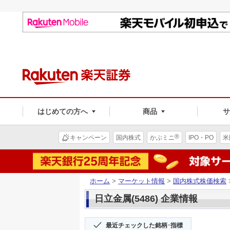
はじめての方へ
商品
®
キャンペーン
国内株式
かぶミニ
IPO・PO
米
ホーム
>
マーケット情報
>
国内株式株価検索
日立金属(5486) 企業情報
最近チェックした銘柄･指標