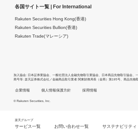
各国サイト一覧 | For International
Rakuten Securities Hong Kong(香港)
Rakuten Securities Bullion(香港)
Rakuten Trade(マレーシア)
加入協会
日本証券業協会
、
一般社団法人金融先物取引業協会
、
日本商品先物取引協会
、
商号等
楽天証券株式会社／金融商品取引業者 関東財務局長（金商）第195号、商品先物
企業情報
個人情報保護方針
採用情報
© Rakuten Securities, Inc.
楽天グループ
サービス一覧
お問い合わせ一覧
サステナビリティ