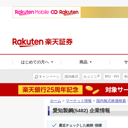
はじめての方へ
商品
®
キャンペーン
国内株式
かぶミニ
IPO・PO
米
ホーム
>
マーケット情報
>
国内株式株価検索
愛知製鋼(5482) 企業情報
最近チェックした銘柄･指標