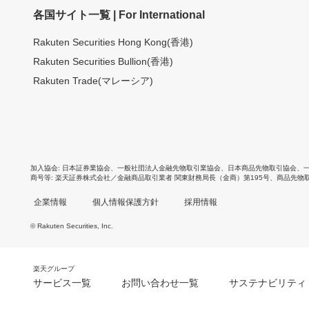
各国サイト一覧 | For International
Rakuten Securities Hong Kong(香港)
Rakuten Securities Bullion(香港)
Rakuten Trade(マレーシア)
加入協会
日本証券業協会
、
一般社団法人金融先物取引業協会
、
日本商品先物取引協会
、
商号等
楽天証券株式会社／金融商品取引業者 関東財務局長（金商）第195号、商品先物
企業情報
個人情報保護方針
採用情報
© Rakuten Securities, Inc.
楽天グループ
サービス一覧
お問い合わせ一覧
サステナビリティ