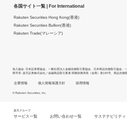
各国サイト一覧 | For International
Rakuten Securities Hong Kong(香港)
Rakuten Securities Bullion(香港)
Rakuten Trade(マレーシア)
加入協会
日本証券業協会
、
一般社団法人金融先物取引業協会
、
日本商品先物取引協会
、
商号等
楽天証券株式会社／金融商品取引業者 関東財務局長（金商）第195号、商品先物
企業情報
個人情報保護方針
採用情報
© Rakuten Securities, Inc.
楽天グループ
サービス一覧
お問い合わせ一覧
サステナビリティ