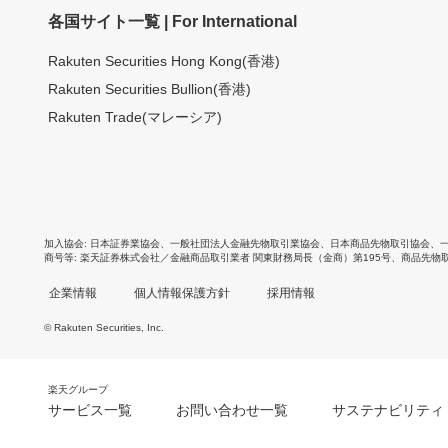
各国サイト一覧 | For International
Rakuten Securities Hong Kong(香港)
Rakuten Securities Bullion(香港)
Rakuten Trade(マレーシア)
加入協会
日本証券業協会
、
一般社団法人金融先物取引業協会
、
日本商品先物取引協会
、
商号等
楽天証券株式会社／金融商品取引業者 関東財務局長（金商）第195号、商品先物
企業情報
個人情報保護方針
採用情報
© Rakuten Securities, Inc.
楽天グループ
サービス一覧
お問い合わせ一覧
サステナビリティ