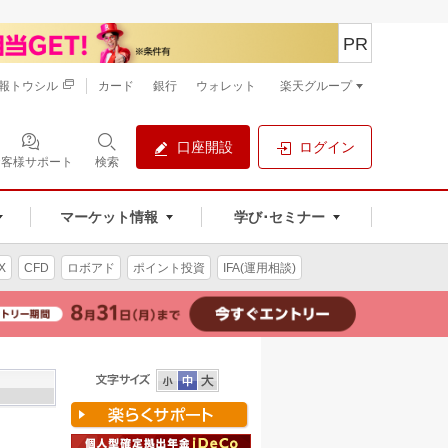
PR
報トウシル
カード
銀行
ウォレット
楽天グループ
口座開設
ログイン
お客様サポート
検索
マーケット情報
学び･セミナー
X
CFD
ロボアド
ポイント投資
IFA(運用相談)