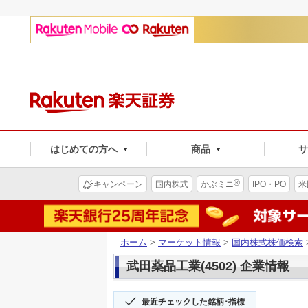
はじめての方へ
商品
®
キャンペーン
国内株式
かぶミニ
IPO・PO
米
ホーム
>
マーケット情報
>
国内株式株価検索
武田薬品工業(4502) 企業情報
最近チェックした銘柄･指標