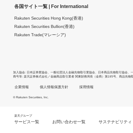
各国サイト一覧 | For International
Rakuten Securities Hong Kong(香港)
Rakuten Securities Bullion(香港)
Rakuten Trade(マレーシア)
加入協会
日本証券業協会
、
一般社団法人金融先物取引業協会
、
日本商品先物取引協会
、
商号等
楽天証券株式会社／金融商品取引業者 関東財務局長（金商）第195号、商品先物
企業情報
個人情報保護方針
採用情報
© Rakuten Securities, Inc.
楽天グループ
サービス一覧
お問い合わせ一覧
サステナビリティ