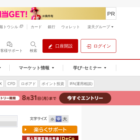
PR
報トウシル
カード
銀行
ウォレット
楽天グループ
口座開設
ログイン
お客様サポート
検索
マーケット情報
学び･セミナー
X
CFD
ロボアド
ポイント投資
IFA(運用相談)