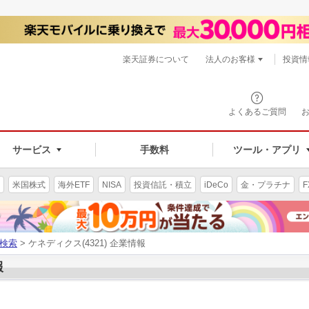
楽天証券について
法人のお客様
投資情
よくあるご質問
サービス
手数料
ツール・アプリ
米国株式
海外ETF
NISA
投資信託・積立
iDeCo
金・プラチナ
F
検索
> ケネディクス(4321) 企業情報
報