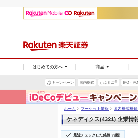
はじめての方へ
商品
®
キャンペーン
国内株式
かぶミニ
IPO・PO
ホーム
>
マーケット情報
>
国内株式株価
ケネディクス(4321) 企業情
最近チェックした銘柄･指標