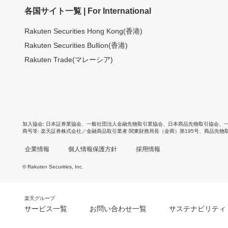
各国サイト一覧 | For International
Rakuten Securities Hong Kong(香港)
Rakuten Securities Bullion(香港)
Rakuten Trade(マレーシア)
加入協会
日本証券業協会
、
一般社団法人金融先物取引業協会
、
日本商品先物取引協会
、
商号等
楽天証券株式会社／金融商品取引業者 関東財務局長（金商）第195号、商品先物
企業情報
個人情報保護方針
採用情報
© Rakuten Securities, Inc.
楽天グループ
サービス一覧
お問い合わせ一覧
サステナビリティ