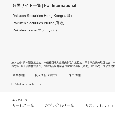
各国サイト一覧 | For International
Rakuten Securities Hong Kong(香港)
Rakuten Securities Bullion(香港)
Rakuten Trade(マレーシア)
加入協会
日本証券業協会
、
一般社団法人金融先物取引業協会
、
日本商品先物取引協会
、
商号等
楽天証券株式会社／金融商品取引業者 関東財務局長（金商）第195号、商品先物
企業情報
個人情報保護方針
採用情報
© Rakuten Securities, Inc.
楽天グループ
サービス一覧
お問い合わせ一覧
サステナビリティ