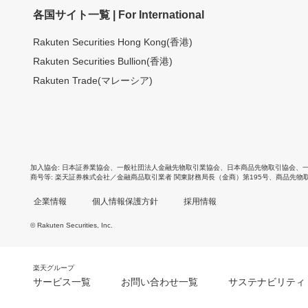
各国サイト一覧 | For International
Rakuten Securities Hong Kong(香港)
Rakuten Securities Bullion(香港)
Rakuten Trade(マレーシア)
加入協会
日本証券業協会
、
一般社団法人金融先物取引業協会
、
日本商品先物取引協会
、
商号等
楽天証券株式会社／金融商品取引業者 関東財務局長（金商）第195号、商品先物
企業情報
個人情報保護方針
採用情報
© Rakuten Securities, Inc.
楽天グループ
サービス一覧
お問い合わせ一覧
サステナビリティ