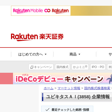
はじめての方へ
商品
®
キャンペーン
国内株式
かぶミニ
IPO・PO
米
ホーム
>
マーケット情報
>
国内株式株価検索
ユビキタスＡＩ(3858) 企業情報
最近チェックした銘柄･指標