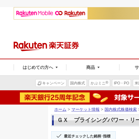
はじめての方へ
商品
®
キャンペーン
国内株式
かぶミニ
IPO・PO
米
ホーム
>
マーケット情報
>
国内株式株価検索
ＧＸ プライシングパワー・リー(3
最近チェックした銘柄･指標