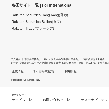
各国サイト一覧 | For International
Rakuten Securities Hong Kong(香港)
Rakuten Securities Bullion(香港)
Rakuten Trade(マレーシア)
加入協会
日本証券業協会
、
一般社団法人金融先物取引業協会
、
日本商品先物取引協会
、
商号等
楽天証券株式会社／金融商品取引業者 関東財務局長（金商）第195号、商品先物
企業情報
個人情報保護方針
採用情報
© Rakuten Securities, Inc.
楽天グループ
サービス一覧
お問い合わせ一覧
サステナビリティ