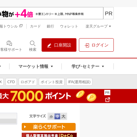
PR
報トウシル
カード
銀行
ウォレット
楽天グループ
口座開設
ログイン
お客様サポート
検索
マーケット情報
学び･セミナー
X
CFD
ロボアド
ポイント投資
IFA(運用相談)