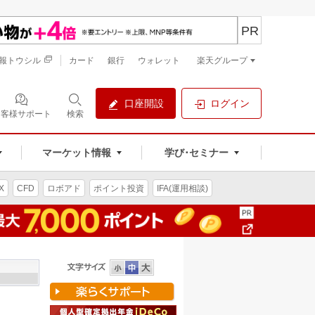
PR
報トウシル
カード
銀行
ウォレット
楽天グループ
口座開設
ログイン
お客様サポート
検索
マーケット情報
学び･セミナー
X
CFD
ロボアド
ポイント投資
IFA(運用相談)