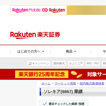
はじめての方へ
商品
®
キャンペーン
国内株式
かぶミニ
IPO・PO
米
ホーム
>
マーケット情報
>
国内株式株価検索
ソレキア(9867) 業績
最近チェックした銘柄･指標