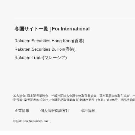
各国サイト一覧 | For International
Rakuten Securities Hong Kong(香港)
Rakuten Securities Bullion(香港)
Rakuten Trade(マレーシア)
加入協会
日本証券業協会
、
一般社団法人金融先物取引業協会
、
日本商品先物取引協会
、
商号等
楽天証券株式会社／金融商品取引業者 関東財務局長（金商）第195号、商品先物
企業情報
個人情報保護方針
採用情報
© Rakuten Securities, Inc.