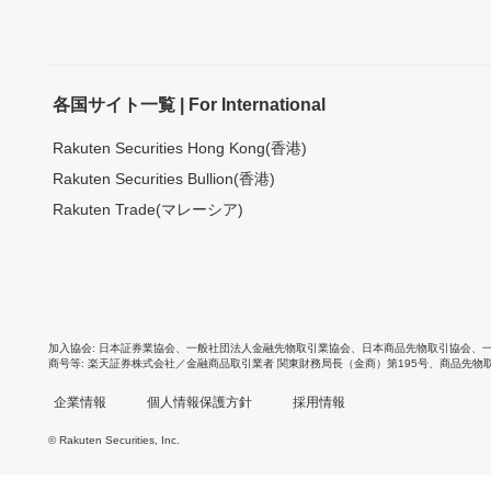
各国サイト一覧 | For International
Rakuten Securities Hong Kong(香港)
Rakuten Securities Bullion(香港)
Rakuten Trade(マレーシア)
加入協会
日本証券業協会
、
一般社団法人金融先物取引業協会
、
日本商品先物取引協会
、
商号等
楽天証券株式会社／金融商品取引業者 関東財務局長（金商）第195号、商品先物
企業情報
個人情報保護方針
採用情報
© Rakuten Securities, Inc.