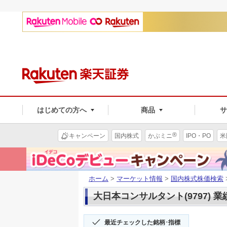
はじめての方へ
商品
®
キャンペーン
国内株式
かぶミニ
IPO・PO
米
ホーム
>
マーケット情報
>
国内株式株価検索
大日本コンサルタント(9797) 業
最近チェックした銘柄･指標