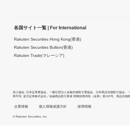
各国サイト一覧 | For International
Rakuten Securities Hong Kong(香港)
Rakuten Securities Bullion(香港)
Rakuten Trade(マレーシア)
加入協会
日本証券業協会
、
一般社団法人金融先物取引業協会
、
日本商品先物取引協会
、
商号等
楽天証券株式会社／金融商品取引業者 関東財務局長（金商）第195号、商品先物
企業情報
個人情報保護方針
採用情報
© Rakuten Securities, Inc.