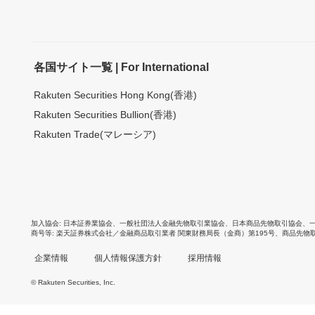
各国サイト一覧 | For International
Rakuten Securities Hong Kong(香港)
Rakuten Securities Bullion(香港)
Rakuten Trade(マレーシア)
加入協会
日本証券業協会
、
一般社団法人金融先物取引業協会
、
日本商品先物取引協会
、
商号等
楽天証券株式会社／金融商品取引業者 関東財務局長（金商）第195号、商品先物
企業情報
個人情報保護方針
採用情報
© Rakuten Securities, Inc.