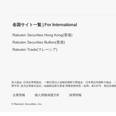
各国サイト一覧 | For International
Rakuten Securities Hong Kong(香港)
Rakuten Securities Bullion(香港)
Rakuten Trade(マレーシア)
加入協会
日本証券業協会
、
一般社団法人金融先物取引業協会
、
日本商品先物取引協会
、
商号等
楽天証券株式会社／金融商品取引業者 関東財務局長（金商）第195号、商品先物
企業情報
個人情報保護方針
採用情報
© Rakuten Securities, Inc.