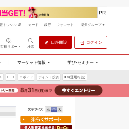
PR
報トウシル
カード
銀行
ウォレット
楽天グループ
口座開設
ログイン
お客様サポート
検索
マーケット情報
学び･セミナー
X
CFD
ロボアド
ポイント投資
IFA(運用相談)