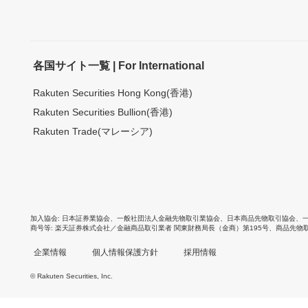
各国サイト一覧 | For International
Rakuten Securities Hong Kong(香港)
Rakuten Securities Bullion(香港)
Rakuten Trade(マレーシア)
加入協会
日本証券業協会
、
一般社団法人金融先物取引業協会
、
日本商品先物取引協会
、
商号等
楽天証券株式会社／金融商品取引業者 関東財務局長（金商）第195号、商品先物
企業情報
個人情報保護方針
採用情報
© Rakuten Securities, Inc.