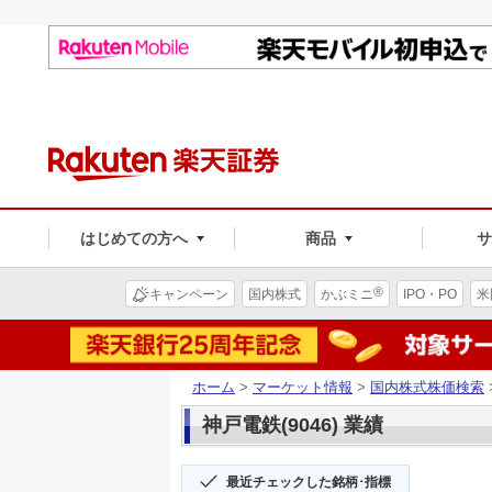
はじめての方へ
商品
®
キャンペーン
国内株式
かぶミニ
IPO・PO
米
ホーム
>
マーケット情報
>
国内株式株価検索
神戸電鉄(9046) 業績
最近チェックした銘柄･指標