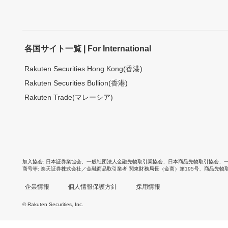
各国サイト一覧 | For International
Rakuten Securities Hong Kong(香港)
Rakuten Securities Bullion(香港)
Rakuten Trade(マレーシア)
加入協会
日本証券業協会
、
一般社団法人金融先物取引業協会
、
日本商品先物取引協会
、
商号等
楽天証券株式会社／金融商品取引業者 関東財務局長（金商）第195号、商品先物
企業情報
個人情報保護方針
採用情報
© Rakuten Securities, Inc.