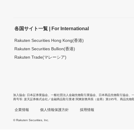
各国サイト一覧 | For International
Rakuten Securities Hong Kong(香港)
Rakuten Securities Bullion(香港)
Rakuten Trade(マレーシア)
加入協会
日本証券業協会
、
一般社団法人金融先物取引業協会
、
日本商品先物取引協会
、
商号等
楽天証券株式会社／金融商品取引業者 関東財務局長（金商）第195号、商品先物
企業情報
個人情報保護方針
採用情報
© Rakuten Securities, Inc.