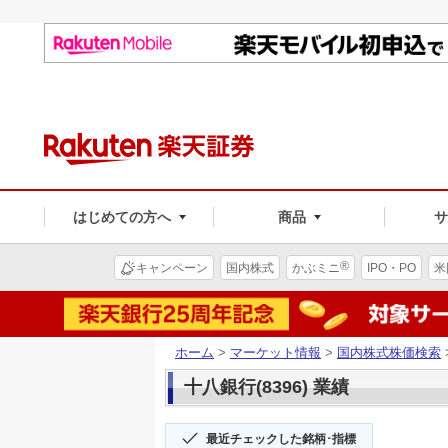
はじめての方へ
商品
®
キャンペーン
国内株式
かぶミニ
IPO・PO
米
ホーム
>
マーケット情報
>
国内株式株価検索
十八銀行(8396) 業績
最近チェックした銘柄･指標