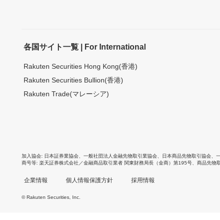
各国サイト一覧 | For International
Rakuten Securities Hong Kong(香港)
Rakuten Securities Bullion(香港)
Rakuten Trade(マレーシア)
加入協会
日本証券業協会
、
一般社団法人金融先物取引業協会
、
日本商品先物取引協会
、
商号等
楽天証券株式会社／金融商品取引業者 関東財務局長（金商）第195号、商品先物
企業情報
個人情報保護方針
採用情報
© Rakuten Securities, Inc.