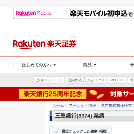
はじめての方へ
商品
®
キャンペーン
国内株式
かぶミニ
IPO・PO
米
ホーム
>
マーケット情報
>
国内株式株価検索
三重銀行(8374) 業績
最近チェックした銘柄･指標