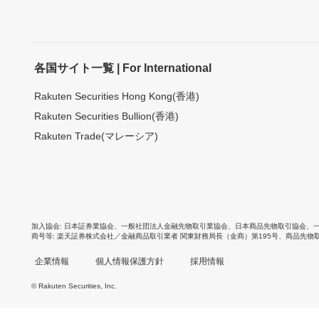
各国サイト一覧 | For International
Rakuten Securities Hong Kong(香港)
Rakuten Securities Bullion(香港)
Rakuten Trade(マレーシア)
加入協会
日本証券業協会
、
一般社団法人金融先物取引業協会
、
日本商品先物取引協会
、
商号等
楽天証券株式会社／金融商品取引業者 関東財務局長（金商）第195号、商品先物
企業情報
個人情報保護方針
採用情報
© Rakuten Securities, Inc.