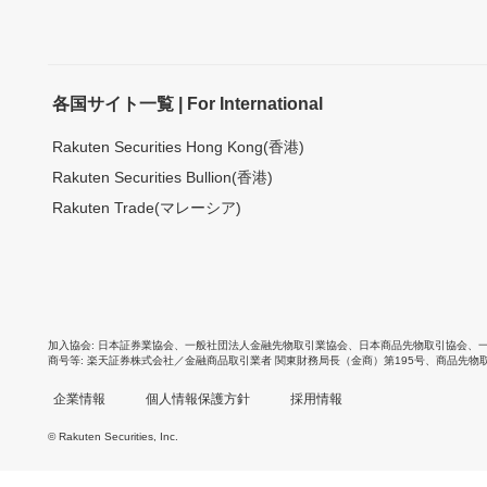
各国サイト一覧 | For International
Rakuten Securities Hong Kong(香港)
Rakuten Securities Bullion(香港)
Rakuten Trade(マレーシア)
加入協会
日本証券業協会
、
一般社団法人金融先物取引業協会
、
日本商品先物取引協会
、
商号等
楽天証券株式会社／金融商品取引業者 関東財務局長（金商）第195号、商品先物
企業情報
個人情報保護方針
採用情報
© Rakuten Securities, Inc.