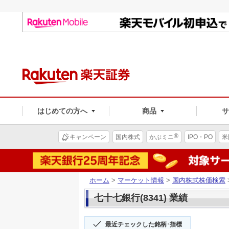
はじめての方へ
商品
®
キャンペーン
国内株式
かぶミニ
IPO・PO
米
ホーム
>
マーケット情報
>
国内株式株価検索
七十七銀行(8341) 業績
最近チェックした銘柄･指標