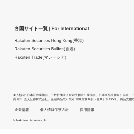
各国サイト一覧 | For International
Rakuten Securities Hong Kong(香港)
Rakuten Securities Bullion(香港)
Rakuten Trade(マレーシア)
加入協会
日本証券業協会
、
一般社団法人金融先物取引業協会
、
日本商品先物取引協会
、
商号等
楽天証券株式会社／金融商品取引業者 関東財務局長（金商）第195号、商品先物
企業情報
個人情報保護方針
採用情報
© Rakuten Securities, Inc.