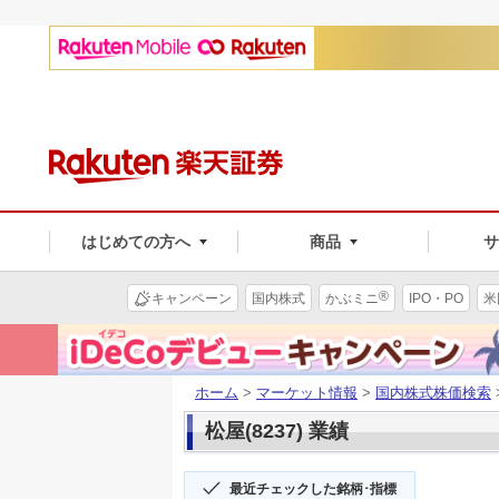
はじめての方へ
商品
®
キャンペーン
国内株式
かぶミニ
IPO・PO
米
ホーム
>
マーケット情報
>
国内株式株価検索
松屋(8237) 業績
最近チェックした銘柄･指標