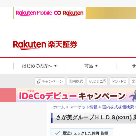
はじめての方へ
商品
®
キャンペーン
国内株式
かぶミニ
IPO・PO
米
ホーム
>
マーケット情報
>
国内株式株価検索
さが美グループＨＬＤＧ(8201) 
最近チェックした銘柄･指標