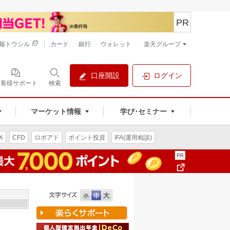
PR
報トウシル
カード
銀行
ウォレット
楽天グループ
口座開設
ログイン
お客様サポート
検索
マーケット情報
学び･セミナー
X
CFD
ロボアド
ポイント投資
IFA(運用相談)