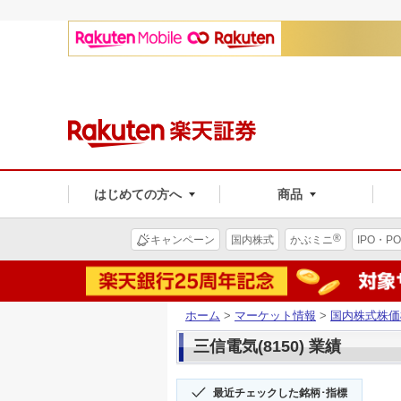
はじめての方へ
商品
®
キャンペーン
国内株式
かぶミニ
IPO・PO
ホーム
>
マーケット情報
>
国内株式株価
三信電気(8150) 業績
最近チェックした銘柄･指標