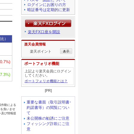
ログインにお困りの方
暗証番号は定期的に更新
楽天FX口座を開設
楽天会員情報
楽天ポイント
ポートフォリオ機能
上記より楽天会員にログイン
してください。
ポートフォリオ機能とは？
[PR]
重要な書面（取引説明書･
約諾書等）の閲覧につい
て
未公開株の勧誘にご注意
フィッシング詐欺にご注
意