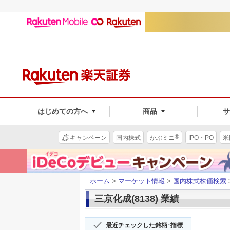
はじめての方へ
商品
®
キャンペーン
国内株式
かぶミニ
IPO・PO
米
ホーム
>
マーケット情報
>
国内株式株価検索
三京化成(8138) 業績
最近チェックした銘柄･指標