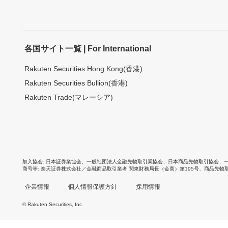
各国サイト一覧 | For International
Rakuten Securities Hong Kong(香港)
Rakuten Securities Bullion(香港)
Rakuten Trade(マレーシア)
加入協会
日本証券業協会
、
一般社団法人金融先物取引業協会
、
日本商品先物取引協会
、
商号等
楽天証券株式会社／金融商品取引業者 関東財務局長（金商）第195号、商品先物
企業情報
個人情報保護方針
採用情報
© Rakuten Securities, Inc.