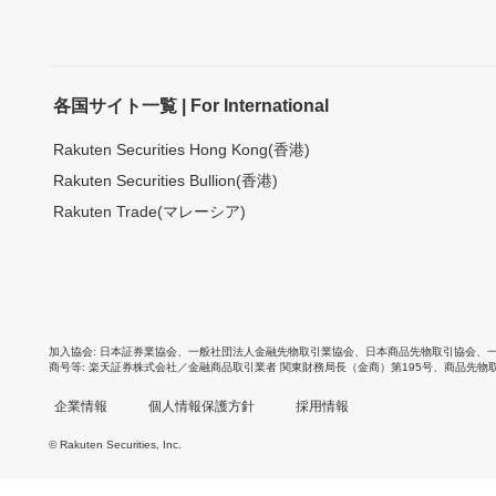
各国サイト一覧 | For International
Rakuten Securities Hong Kong(香港)
Rakuten Securities Bullion(香港)
Rakuten Trade(マレーシア)
加入協会
日本証券業協会
、
一般社団法人金融先物取引業協会
、
日本商品先物取引協会
、
商号等
楽天証券株式会社／金融商品取引業者 関東財務局長（金商）第195号、商品先物
企業情報
個人情報保護方針
採用情報
© Rakuten Securities, Inc.