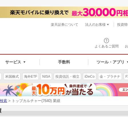
楽天証券について
法人のお客様
投資情
よくあるご質問
サービス
手数料
ツール・アプリ
米国株式
海外ETF
NISA
投資信託・積立
iDeCo
金・プラチナ
F
検索
> トップカルチャー(7640) 業績
績