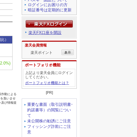
ログインにお困りの方
暗証番号は定期的に更新
楽天FX口座を開設
楽天会員情報
楽天ポイント
ポートフォリオ機能
上記より楽天会員にログイン
してください。
ポートフォリオ機能とは？
[PR]
重要な書面（取引説明書･
約諾書等）の閲覧につい
て
未公開株の勧誘にご注意
フィッシング詐欺にご注
意