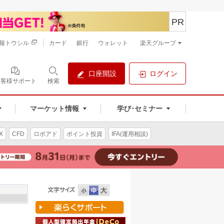
PR
報トウシル
カード
銀行
ウォレット
楽天グループ
口座開設
ログイン
お客様サポート
検索
マーケット情報
学び･セミナー
X
CFD
ロボアド
ポイント投資
IFA(運用相談)