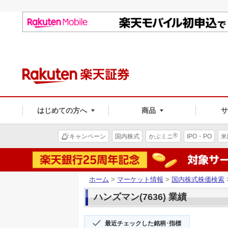
はじめての方へ
商品
®
キャンペーン
国内株式
かぶミニ
IPO・PO
米
ホーム
>
マーケット情報
>
国内株式株価検索
ハンズマン(7636) 業績
最近チェックした銘柄･指標