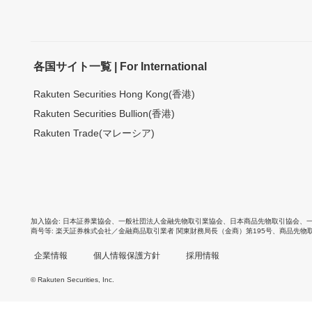
各国サイト一覧 | For International
Rakuten Securities Hong Kong(香港)
Rakuten Securities Bullion(香港)
Rakuten Trade(マレーシア)
加入協会
日本証券業協会
、
一般社団法人金融先物取引業協会
、
日本商品先物取引協会
、
商号等
楽天証券株式会社／金融商品取引業者 関東財務局長（金商）第195号、商品先物
企業情報
個人情報保護方針
採用情報
© Rakuten Securities, Inc.