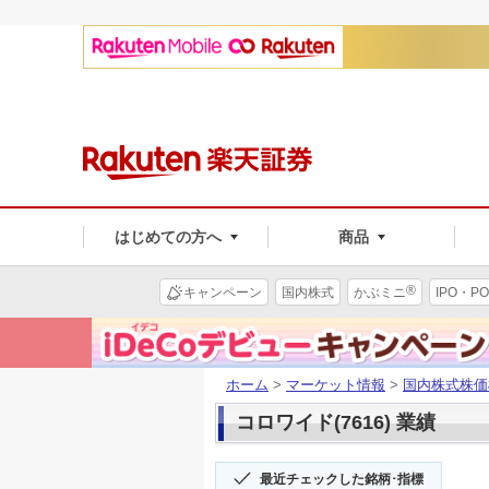
はじめての方へ
商品
®
キャンペーン
国内株式
かぶミニ
IPO・PO
ホーム
>
マーケット情報
>
国内株式株価
コロワイド(7616) 業績
最近チェックした銘柄･指標