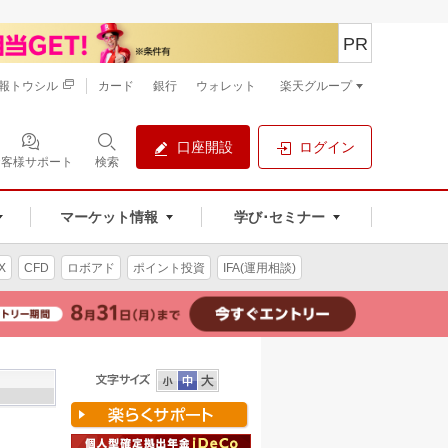
PR
報トウシル
カード
銀行
ウォレット
楽天グループ
口座開設
ログイン
お客様サポート
検索
マーケット情報
学び･セミナー
X
CFD
ロボアド
ポイント投資
IFA(運用相談)