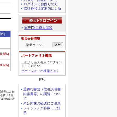
ログインにお困りの方
暗証番号は定期的に更新
楽天FX口座を開設
楽天会員情報
楽天ポイント
ポートフォリオ機能
上記より楽天会員にログイン
してください。
ポートフォリオ機能とは？
[PR]
重要な書面（取引説明書･
約諾書等）の閲覧につい
て
未公開株の勧誘にご注意
フィッシング詐欺にご注
意