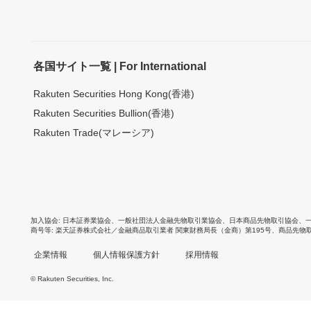
各国サイト一覧 | For International
Rakuten Securities Hong Kong(香港)
Rakuten Securities Bullion(香港)
Rakuten Trade(マレーシア)
加入協会
日本証券業協会
、
一般社団法人金融先物取引業協会
、
日本商品先物取引協会
、
商号等
楽天証券株式会社／金融商品取引業者 関東財務局長（金商）第195号、商品先物
企業情報
個人情報保護方針
採用情報
© Rakuten Securities, Inc.