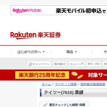
はじめての方へ
商品
®
キャンペーン
国内株式
かぶミニ
IPO・PO
米
ホーム
>
マーケット情報
>
国内株式株価検索
テイツー(7610) 業績
最近チェックした銘柄･指標